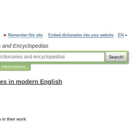
Remember this site
Embed dictionaries into your website
EN
s and Encyclopedias
Search!
Interpretations
es in modern English
n
in
their
work: