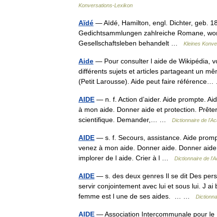
Konversations-Lexikon
Aïdé
— Aïdé, Hamilton, engl. Dichter, geb. 18
Gedichtsammlungen zahlreiche Romane, wor
Gesellschaftsleben behandelt …
Kleines Konve
Aide
— Pour consulter l aide de Wikipédia, 
différents sujets et articles partageant un m
(Petit Larousse). Aide peut faire référenc
AIDE
— n. f. Action d’aider. Aide prompte. Ai
à mon aide. Donner aide et protection. Prête
scientifique. Demander,… …
Dictionnaire de l'
AIDE
— s. f. Secours, assistance. Aide prompt
venez à mon aide. Donner aide. Donner aide e
implorer de l aide. Crier à l …
Dictionnaire de l
AIDE
— s. des deux genres Il se dit Des pers
servir conjointement avec lui et sous lui. J a
femme est l une de ses aides. … …
Dictionn
AIDE
— Association Intercommunale pour le 