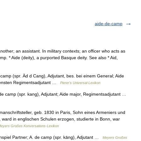
aide-de-camp
ther; an assistant. In military contexts; an officer who acts as
mp. * Aide (deity), a purported Basque deity. See also * Aid,
e camp (spr. Äd d Cang), Adjutant, bes. bei einem General; Aide
 Diensten Regimentsadjutant …
Pierer's Universal-Lexikon
A. de camp (spr. kang), Adjutant; Aide major, Regimentsadjutant …
anschriftsteller, geb. 1830 in Paris, Sohn eines Armeniers und
, ward in englischen Schulen erzogen, studierte in Bonn, war
eyers Großes Konversations-Lexikon
tenspiel Partner; A. de camp (spr. kāng), Adjutant …
Meyers Großes