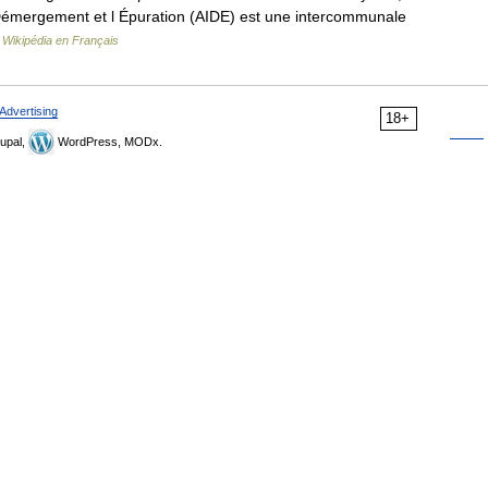
 Démergement et l Épuration (AIDE) est une intercommunale
…
Wikipédia en Français
Advertising
18+
upal,
WordPress, MODx.