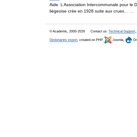
Aide. L Association Intercommunale pour le
liégeoise crée en 1928 suite aux crues… 
© Academic, 2000-2026
Contact us:
Technical Support
,
Dictionaries export
, created on PHP,
Joomla,
Dr