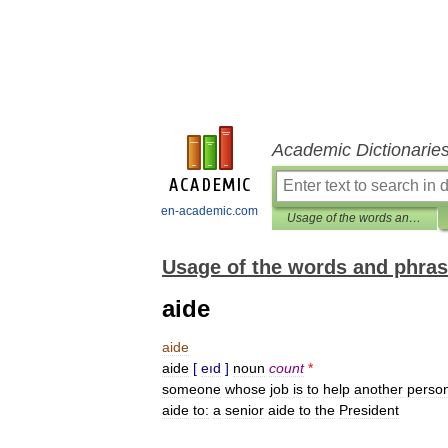
Academic Dictionarie
en-academic.com
Usage of the words and phrases in modern English
Usage of the words and phras
aide
aide
aide
[
eıd
]
noun
count
*
someone
whose
job
is
to
help
another
perso
aide
to:
a
senior
aide
to
the
President