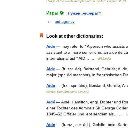
Usage
of
the
words
and
phrases
in
modern
English
.
2013
.
Игры ⚽
Нужен реферат?
aid agency
Look at other dictionaries:
Aide
— may refer to:* A person who assists ano
assistant to a more senior one; an aide de ca
international aid * AID… …
Wikipedia
Aide
— (fr. spr. Ad), Beistand, Gehülfe; A. d
major (spr. Äd maschor), in französischen
Aide
— (frz., spr. ähd), Beistand, Gehilfe; 
Kleines Konversations-Lexikon
Aïdé
— Aïdé, Hamilton, engl. Dichter und Rom
einer Tochter des Admirals Sir George Collier
1845–52 Offizier und lebt seitdem als… …
M
Aide
— (franz., spr. ǟd ), Gehilfe, beim Kar