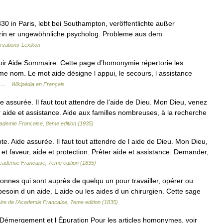
30 in Paris, lebt bei Southampton, veröffentlichte außer
in er ungewöhnliche psycholog. Probleme aus dem
rsations-Lexikon
voir Aide:Sommaire. Cette page d’homonymie répertorie les
ême nom. Le mot aide désigne l appui, le secours, l assistance
e… …
Wikipédia en Français
de assurée. Il faut tout attendre de l’aide de Dieu. Mon Dieu, venez
r aide et assistance. Aide aux familles nombreuses, à la recherche
Academie Francaise, 8eme edition (1935)
e. Aide assurée. Il faut tout attendre de l aide de Dieu. Mon Dieu,
t faveur, aide et protection. Prêter aide et assistance. Demander,
'Academie Francaise, 7eme edition (1835)
onnes qui sont auprès de quelqu un pour travailler, opérer ou
i besoin d un aide. L aide ou les aides d un chirurgien. Cette sage
aire de l'Academie Francaise, 7eme edition (1835)
Démergement et l Épuration Pour les articles homonymes, voir